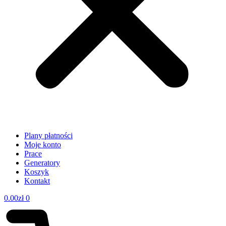
Plany płatności
Moje konto
Prace
Generatory
Koszyk
Kontakt
0.00
zł
0