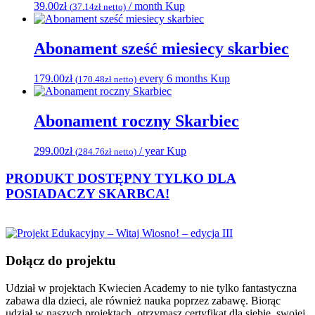
39.00
zł
/ month
Kup
(
37.14
zł
netto)
Abonament sześć miesiecy skarbiec
179.00
zł
every 6 months
Kup
(
170.48
zł
netto)
Abonament roczny Skarbiec
299.00
zł
/ year
Kup
(
284.76
zł
netto)
PRODUKT DOSTĘPNY TYLKO DLA
POSIADACZY
SKARBCA!
Dołącz do projektu
Udział w projektach Kwiecien Academy to nie tylko fantastyczna
zabawa dla dzieci, ale również nauka poprzez zabawę. Biorąc
udział w naszych projektach, otrzymasz certyfikat dla siebie, swojej