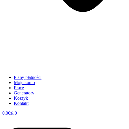
Plany płatności
Moje konto
Prace
Generatory
Koszyk
Kontakt
0.00
zł
0