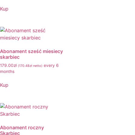
Kup
Abonament sześć miesiecy
skarbiec
179.00
zł
every 6
(
170.48
zł
netto)
months
Kup
Abonament roczny
Skarbiec