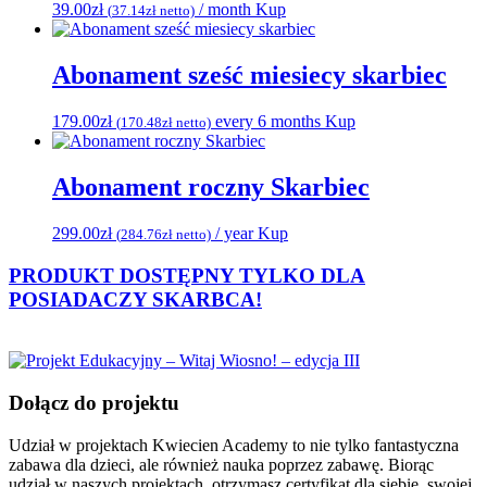
39.00
zł
/ month
Kup
(
37.14
zł
netto)
Abonament sześć miesiecy skarbiec
179.00
zł
every 6 months
Kup
(
170.48
zł
netto)
Abonament roczny Skarbiec
299.00
zł
/ year
Kup
(
284.76
zł
netto)
PRODUKT DOSTĘPNY TYLKO DLA
POSIADACZY
SKARBCA!
Dołącz do projektu
Udział w projektach Kwiecien Academy to nie tylko fantastyczna
zabawa dla dzieci, ale również nauka poprzez zabawę. Biorąc
udział w naszych projektach, otrzymasz certyfikat dla siebie, swojej