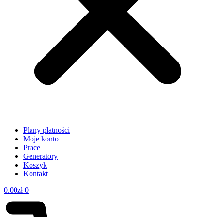
Plany płatności
Moje konto
Prace
Generatory
Koszyk
Kontakt
0.00
zł
0