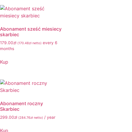
Abonament sześć miesiecy
skarbiec
179.00
zł
every 6
(
170.48
zł
netto)
months
Kup
Abonament roczny
Skarbiec
299.00
zł
/ year
(
284.76
zł
netto)
Kup