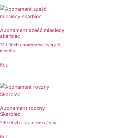
Abonament sześć miesiecy
skarbiec
179.00
zł
every 6
(
170.48
zł
netto)
months
Kup
Abonament roczny
Skarbiec
299.00
zł
/ year
(
284.76
zł
netto)
Kup