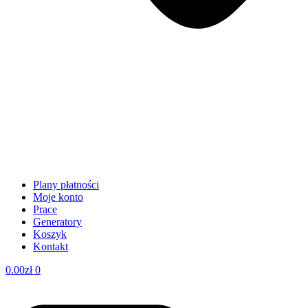
Plany płatności
Moje konto
Prace
Generatory
Koszyk
Kontakt
0.00
zł
0