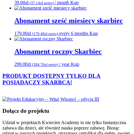
39.00
zł
/ month
Kup
(
37.14
zł
netto)
Abonament sześć miesiecy skarbiec
179.00
zł
every 6 months
Kup
(
170.48
zł
netto)
Abonament roczny Skarbiec
299.00
zł
/ year
Kup
(
284.76
zł
netto)
PRODUKT DOSTĘPNY TYLKO DLA
POSIADACZY
SKARBCA!
Dołącz do projektu
Udział w projektach Kwiecien Academy to nie tylko fantastyczna
zabawa dla dzieci, ale również nauka poprzez zabawę. Biorąc
udział w naszych projektach, otrzymasz certyfikat dla siebie, swojej