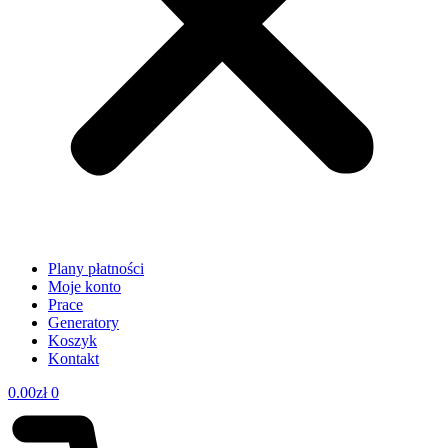
Plany płatności
Moje konto
Prace
Generatory
Koszyk
Kontakt
0.00
zł
0