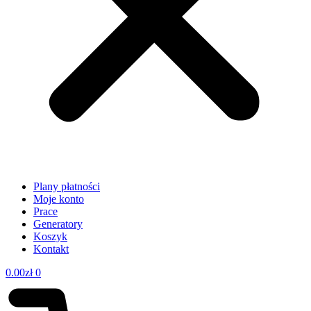
Plany płatności
Moje konto
Prace
Generatory
Koszyk
Kontakt
0.00
zł
0