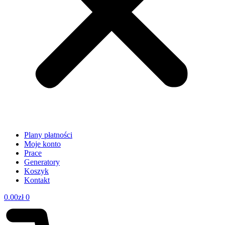
Plany płatności
Moje konto
Prace
Generatory
Koszyk
Kontakt
0.00
zł
0