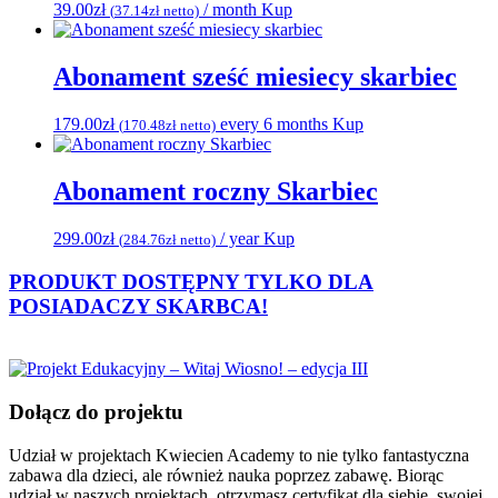
39.00
zł
/ month
Kup
(
37.14
zł
netto)
Abonament sześć miesiecy skarbiec
179.00
zł
every 6 months
Kup
(
170.48
zł
netto)
Abonament roczny Skarbiec
299.00
zł
/ year
Kup
(
284.76
zł
netto)
PRODUKT DOSTĘPNY TYLKO DLA
POSIADACZY
SKARBCA!
Dołącz do projektu
Udział w projektach Kwiecien Academy to nie tylko fantastyczna
zabawa dla dzieci, ale również nauka poprzez zabawę. Biorąc
udział w naszych projektach, otrzymasz certyfikat dla siebie, swojej