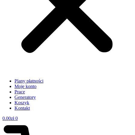
Plany płatności
Moje konto
Prace
Generatory
Koszyk
Kontakt
0.00
zł
0