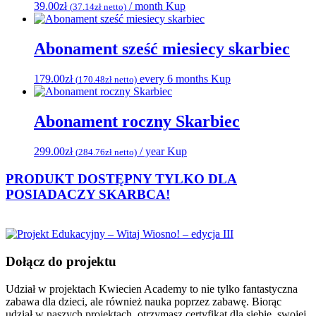
39.00
zł
/ month
Kup
(
37.14
zł
netto)
Abonament sześć miesiecy skarbiec
179.00
zł
every 6 months
Kup
(
170.48
zł
netto)
Abonament roczny Skarbiec
299.00
zł
/ year
Kup
(
284.76
zł
netto)
PRODUKT DOSTĘPNY TYLKO DLA
POSIADACZY
SKARBCA!
Dołącz do projektu
Udział w projektach Kwiecien Academy to nie tylko fantastyczna
zabawa dla dzieci, ale również nauka poprzez zabawę. Biorąc
udział w naszych projektach, otrzymasz certyfikat dla siebie, swojej