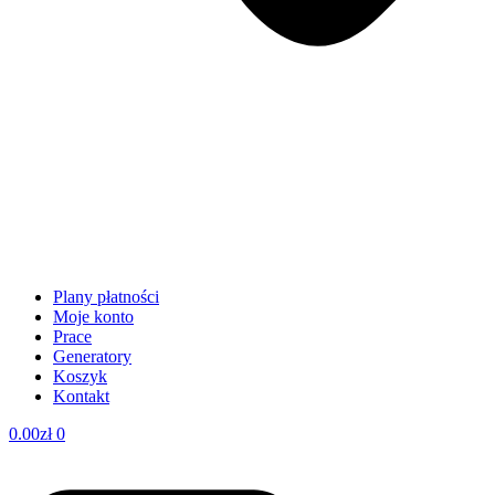
Plany płatności
Moje konto
Prace
Generatory
Koszyk
Kontakt
0.00
zł
0