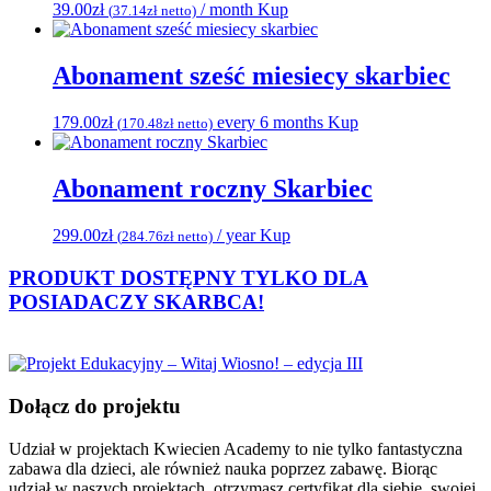
39.00
zł
/ month
Kup
(
37.14
zł
netto)
Abonament sześć miesiecy skarbiec
179.00
zł
every 6 months
Kup
(
170.48
zł
netto)
Abonament roczny Skarbiec
299.00
zł
/ year
Kup
(
284.76
zł
netto)
PRODUKT DOSTĘPNY TYLKO DLA
POSIADACZY
SKARBCA!
Dołącz do projektu
Udział w projektach Kwiecien Academy to nie tylko fantastyczna
zabawa dla dzieci, ale również nauka poprzez zabawę. Biorąc
udział w naszych projektach, otrzymasz certyfikat dla siebie, swojej