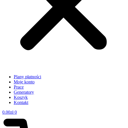
Plany płatności
Moje konto
Prace
Generatory
Koszyk
Kontakt
0.00
zł
0