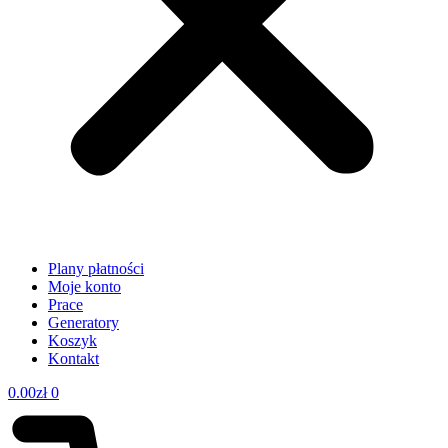
Plany płatności
Moje konto
Prace
Generatory
Koszyk
Kontakt
0.00
zł
0