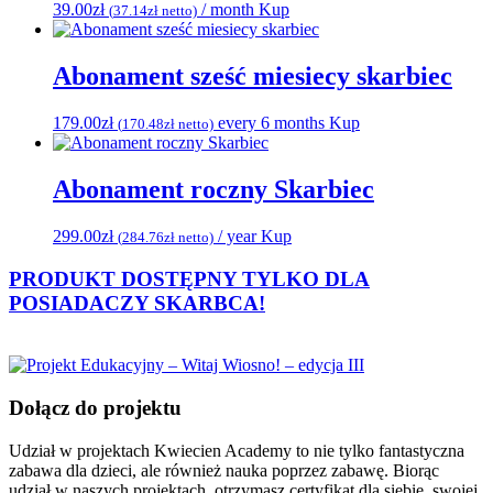
39.00
zł
/ month
Kup
(
37.14
zł
netto)
Abonament sześć miesiecy skarbiec
179.00
zł
every 6 months
Kup
(
170.48
zł
netto)
Abonament roczny Skarbiec
299.00
zł
/ year
Kup
(
284.76
zł
netto)
PRODUKT DOSTĘPNY TYLKO DLA
POSIADACZY
SKARBCA!
Dołącz do projektu
Udział w projektach Kwiecien Academy to nie tylko fantastyczna
zabawa dla dzieci, ale również nauka poprzez zabawę. Biorąc
udział w naszych projektach, otrzymasz certyfikat dla siebie, swojej