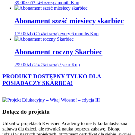
39.00
zł
/ month
Kup
(
37.14
zł
netto)
Abonament sześć miesiecy skarbiec
179.00
zł
every 6 months
Kup
(
170.48
zł
netto)
Abonament roczny Skarbiec
299.00
zł
/ year
Kup
(
284.76
zł
netto)
PRODUKT DOSTĘPNY TYLKO DLA
POSIADACZY
SKARBCA!
Dołącz do projektu
Udział w projektach Kwiecien Academy to nie tylko fantastyczna
zabawa dla dzieci, ale również nauka poprzez zabawę. Biorąc
udział w naszych projektach, otrzymasz certyfikat dla siebie, swojej