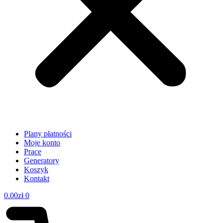
Plany płatności
Moje konto
Prace
Generatory
Koszyk
Kontakt
0.00
zł
0