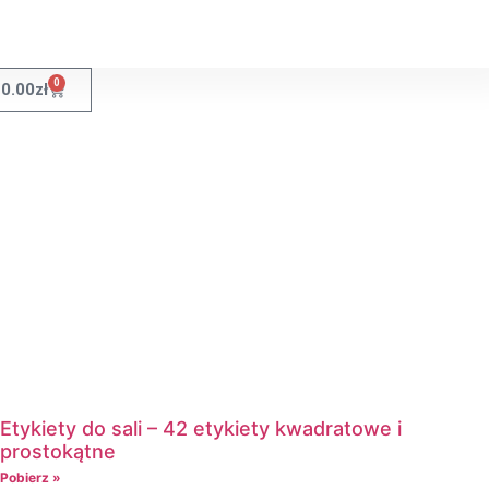
0
0.00
zł
Etykiety do sali – 42 etykiety kwadratowe i
prostokątne
Pobierz »