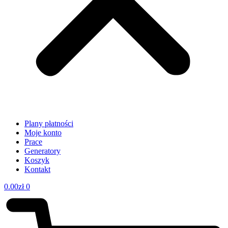
Plany płatności
Moje konto
Prace
Generatory
Koszyk
Kontakt
0.00
zł
0