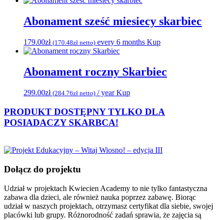
Abonament sześć miesiecy skarbiec
179.00
zł
every 6 months
Kup
(
170.48
zł
netto)
Abonament roczny Skarbiec
299.00
zł
/ year
Kup
(
284.76
zł
netto)
PRODUKT DOSTĘPNY TYLKO DLA
POSIADACZY
SKARBCA!
Dołącz do projektu
Udział w projektach Kwiecien Academy to nie tylko fantastyczna
zabawa dla dzieci, ale również nauka poprzez zabawę. Biorąc
udział w naszych projektach, otrzymasz certyfikat dla siebie, swojej
placówki lub grupy. Różnorodność zadań sprawia, że zajęcia są