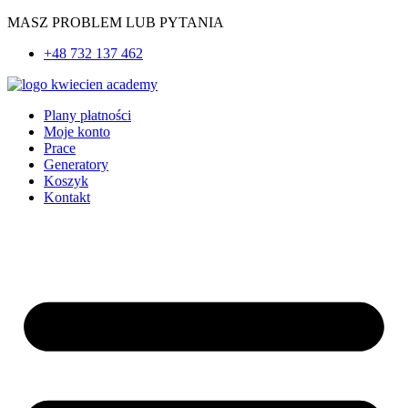
Przejdź
MASZ PROBLEM LUB PYTANIA
do
+48 732 137 462
treści
Plany płatności
Moje konto
Prace
Generatory
Koszyk
Kontakt