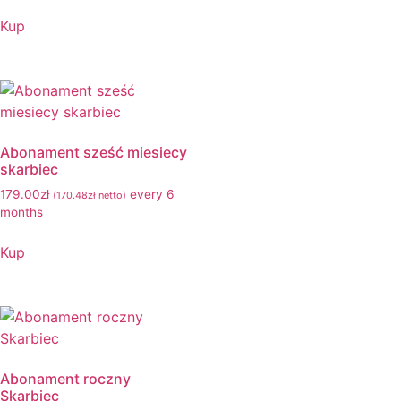
Kup
Abonament sześć miesiecy
skarbiec
179.00
zł
every 6
(
170.48
zł
netto)
months
Kup
Abonament roczny
Skarbiec