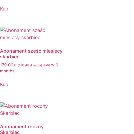
Kup
Abonament sześć miesiecy
skarbiec
179.00
zł
every 6
(
170.48
zł
netto)
months
Kup
Abonament roczny
Skarbiec