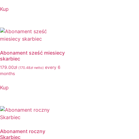
Kup
Abonament sześć miesiecy
skarbiec
179.00
zł
every 6
(
170.48
zł
netto)
months
Kup
Abonament roczny
Skarbiec