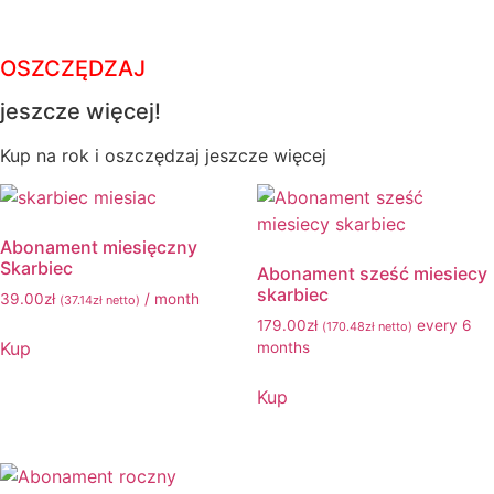
OSZCZĘDZAJ
jeszcze więcej!
Kup na rok i oszczędzaj jeszcze więcej
Abonament miesięczny
Skarbiec
Abonament sześć miesiecy
skarbiec
39.00
zł
/ month
(
37.14
zł
netto)
179.00
zł
every 6
(
170.48
zł
netto)
Kup
months
Kup