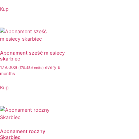
Kup
Abonament sześć miesiecy
skarbiec
179.00
zł
every 6
(
170.48
zł
netto)
months
Kup
Abonament roczny
Skarbiec