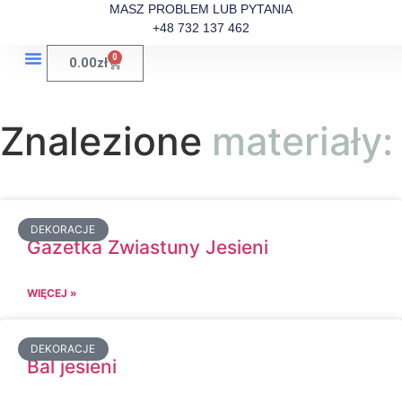
MASZ PROBLEM LUB PYTANIA
+48 732 137 462
0
0.00
zł
Plany Płatności
Znalezione
materiały:
DEKORACJE
Gazetka Zwiastuny Jesieni
WIĘCEJ »
DEKORACJE
Bal jesieni