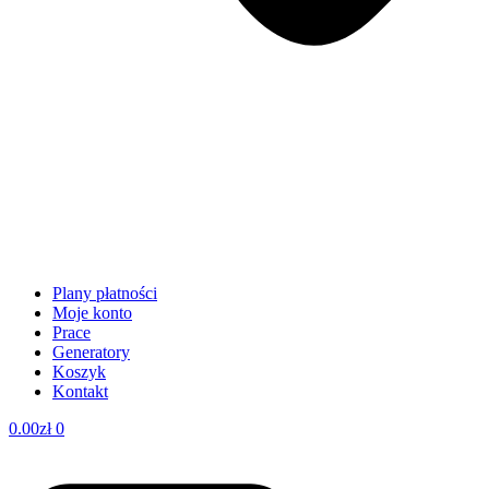
Plany płatności
Moje konto
Prace
Generatory
Koszyk
Kontakt
0.00
zł
0