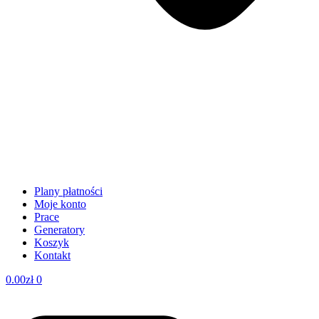
Plany płatności
Moje konto
Prace
Generatory
Koszyk
Kontakt
0.00
zł
0