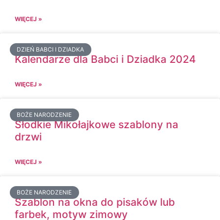
WIĘCEJ »
DZIEŃ BABCI I DZIADKA
Kalendarze dla Babci i Dziadka 2024
WIĘCEJ »
BOŻE NARODZENIE
Słodkie Mikołajkowe szablony na
drzwi
WIĘCEJ »
BOŻE NARODZENIE
Szablon na okna do pisaków lub
farbek, motyw zimowy