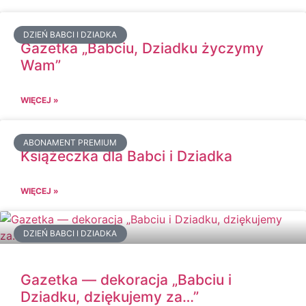
DZIEŃ BABCI I DZIADKA
Gazetka „Babciu, Dziadku życzymy
Wam”
WIĘCEJ »
ABONAMENT PREMIUM
Książeczka dla Babci i Dziadka
WIĘCEJ »
DZIEŃ BABCI I DZIADKA
Gazetka — dekoracja „Babciu i
Dziadku, dziękujemy za…”