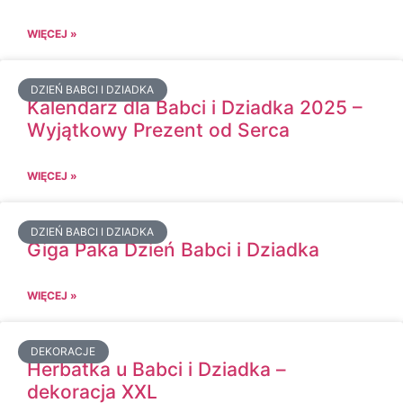
WIĘCEJ »
DZIEŃ BABCI I DZIADKA
Kalendarz dla Babci i Dziadka 2025 –
Wyjątkowy Prezent od Serca
WIĘCEJ »
DZIEŃ BABCI I DZIADKA
Giga Paka Dzień Babci i Dziadka
WIĘCEJ »
DEKORACJE
Herbatka u Babci i Dziadka –
dekoracja XXL