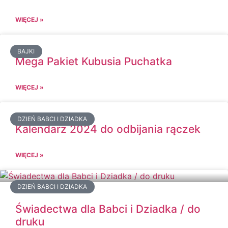
WIĘCEJ »
BAJKI
Mega Pakiet Kubusia Puchatka
WIĘCEJ »
DZIEŃ BABCI I DZIADKA
Kalendarz 2024 do odbijania rączek
WIĘCEJ »
DZIEŃ BABCI I DZIADKA
Świadectwa dla Babci i Dziadka / do
druku