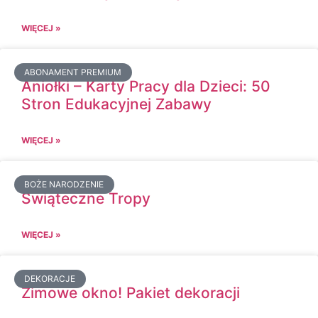
WIĘCEJ »
ABONAMENT PREMIUM
Aniołki – Karty Pracy dla Dzieci: 50
Stron Edukacyjnej Zabawy
WIĘCEJ »
BOŻE NARODZENIE
Świąteczne Tropy
WIĘCEJ »
DEKORACJE
Zimowe okno! Pakiet dekoracji