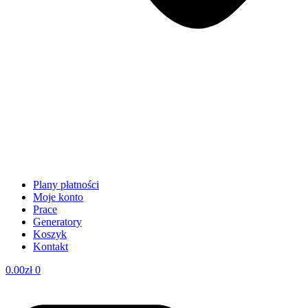
Plany płatności
Moje konto
Prace
Generatory
Koszyk
Kontakt
0.00
zł
0