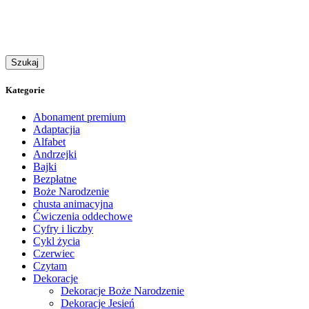
Szukaj
Kategorie
Abonament premium
Adaptacjia
Alfabet
Andrzejki
Bajki
Bezpłatne
Boże Narodzenie
chusta animacyjna
Ćwiczenia oddechowe
Cyfry i liczby
Cykl życia
Czerwiec
Czytam
Dekoracje
Dekoracje Boże Narodzenie
Dekoracje Jesień