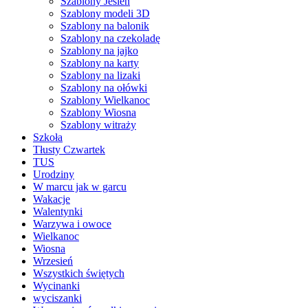
Szablony Jesień
Szablony modeli 3D
Szablony na balonik
Szablony na czekoladę
Szablony na jajko
Szablony na karty
Szablony na lizaki
Szablony na ołówki
Szablony Wielkanoc
Szablony Wiosna
Szablony witraży
Szkoła
Tłusty Czwartek
TUS
Urodziny
W marcu jak w garcu
Wakacje
Walentynki
Warzywa i owoce
Wielkanoc
Wiosna
Wrzesień
Wszystkich świętych
Wycinanki
wyciszanki