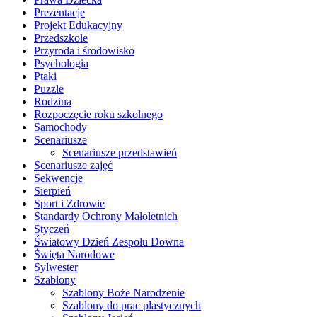
Prezentacje
Projekt Edukacyjny
Przedszkole
Przyroda i środowisko
Psychologia
Ptaki
Puzzle
Rodzina
Rozpoczęcie roku szkolnego
Samochody
Scenariusze
Scenariusze przedstawień
Scenariusze zajęć
Sekwencje
Sierpień
Sport i Zdrowie
Standardy Ochrony Małoletnich
Styczeń
Światowy Dzień Zespołu Downa
Święta Narodowe
Sylwester
Szablony
Szablony Boże Narodzenie
Szablony do prac plastycznych