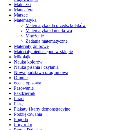
Maluszki
Manosfera
Marzec
Matematyka
Matematyka dla przedszkolaków
Matematyka klamerkowa
Mnożenie
Zadania matematyczne
Materiały grupowe
Materiały niedostępne w sklepie
Mikołajki
Nauka kolorów
Nauka pisania i czytania
Nowa podstawa programowa
O mnie
ocena opisowa
Pasowanie
Październik
Piraci
Piszę
Plakaty i karty demonstracyjne
Podziękowania
Pogoda
Pory roku
Prawa Dziecka