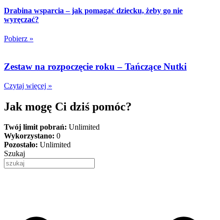
Drabina wsparcia – jak pomagać dziecku, żeby go nie
wyręczać?
Pobierz »
Zestaw na rozpoczęcie roku – Tańczące Nutki
Czytaj więcej »
Jak mogę Ci dziś pomóc?
Twój limit pobrań:
Unlimited
Wykorzystano:
0
Pozostało:
Unlimited
Szukaj