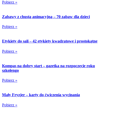
Pobierz »
Zabawy z chustą animacyjną – 70 zabaw dla dzieci
Pobierz »
Etykiety do sali – 42 etykiety kwadratowe i prostokątne
Pobierz »
Kompas na dobry start – gazetka na rozpoczęcie roku
szkolengo
Pobierz »
Mały Fryzjer – karty do ćwiczenia wycinania
Pobierz »