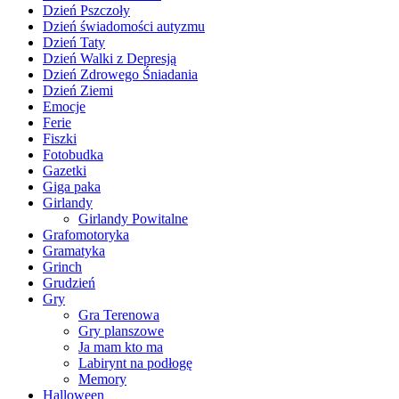
Dzień Pszczoły
Dzień świadomości autyzmu
Dzień Taty
Dzień Walki z Depresją
Dzień Zdrowego Śniadania
Dzień Ziemi
Emocje
Ferie
Fiszki
Fotobudka
Gazetki
Giga paka
Girlandy
Girlandy Powitalne
Grafomotoryka
Gramatyka
Grinch
Grudzień
Gry
Gra Terenowa
Gry planszowe
Ja mam kto ma
Labirynt na podłogę
Memory
Halloween