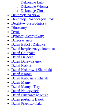
Dekoracje Lato
Dekoracje Wiosna
Dekoracje Zima
Dekoracje na drzwi
Dekoracje Rozpoczęcie Roku
Detektyw przyrodniczy
Dinozaury
Dynia
Dyplomy i certyfikaty
Dzieci w sieci
Dzień Babci i Dziadka
Dzień bezpiecznego internetu
Dzień Chłopaka
Dzień Dziecka
Dzień Dziewczynek
Dzień Kobiet
Dzień Kolorowej Skarpetki
Dzień Kropki
Dzień Kubusia Puchatak
Dzień Mamy
Dzień Mamy i Taty
Dzień Nauczyciela
Dzień Pluszowego Misia
Dzień postaci z Bajek
Dzień Przedszkolaka