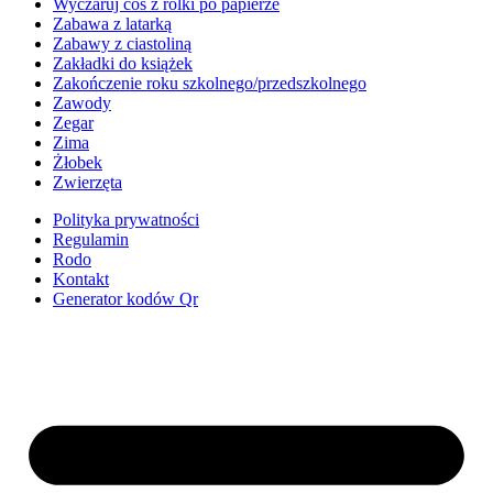
Wyczaruj coś z rolki po papierze
Zabawa z latarką
Zabawy z ciastoliną
Zakładki do książek
Zakończenie roku szkolnego/przedszkolnego
Zawody
Zegar
Zima
Żłobek
Zwierzęta
Polityka prywatności
Regulamin
Rodo
Kontakt
Generator kodów Qr