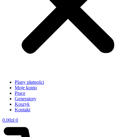
Plany płatności
Moje konto
Prace
Generatory
Koszyk
Kontakt
0.00
zł
0