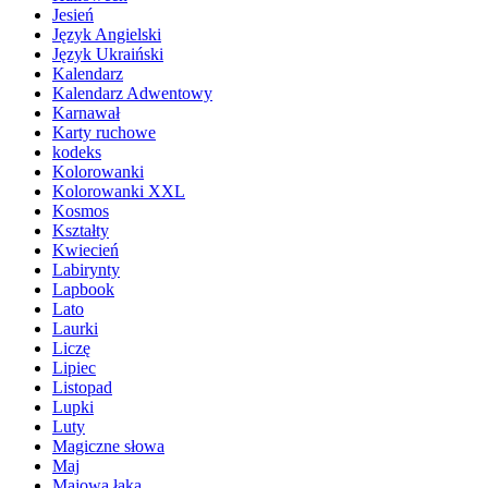
Jesień
Język Angielski
Język Ukraiński
Kalendarz
Kalendarz Adwentowy
Karnawał
Karty ruchowe
kodeks
Kolorowanki
Kolorowanki XXL
Kosmos
Kształty
Kwiecień
Labirynty
Lapbook
Lato
Laurki
Liczę
Lipiec
Listopad
Lupki
Luty
Magiczne słowa
Maj
Majowa łąka