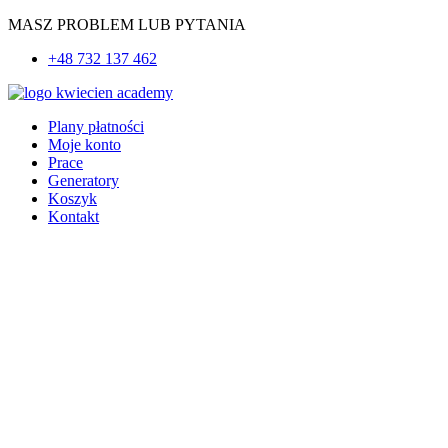
Przejdź
MASZ PROBLEM LUB PYTANIA
do
+48 732 137 462
treści
Plany płatności
Moje konto
Prace
Generatory
Koszyk
Kontakt