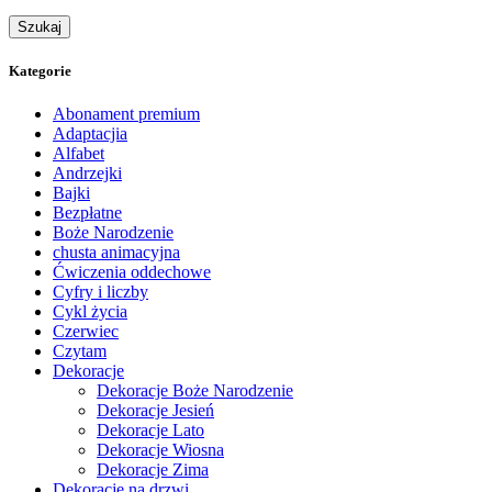
Szukaj
Kategorie
Abonament premium
Adaptacjia
Alfabet
Andrzejki
Bajki
Bezpłatne
Boże Narodzenie
chusta animacyjna
Ćwiczenia oddechowe
Cyfry i liczby
Cykl życia
Czerwiec
Czytam
Dekoracje
Dekoracje Boże Narodzenie
Dekoracje Jesień
Dekoracje Lato
Dekoracje Wiosna
Dekoracje Zima
Dekoracje na drzwi