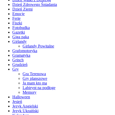
Dzień Zdrowego Śniadania
Dzień Ziemi
Emocje
Ferie
Fiszki
Fotobudka
Gazetki
Giga paka
Girlandy
Girlandy Powitalne
Grafomotoryka
Gramatyka
Grinch
Grudzień
Gry
Gra Terenowa
Gry planszowe
Ja mam kto ma
Labirynt na podłogę
Memory
Halloween
Jesień
Język Angielski
Język Ukraiński