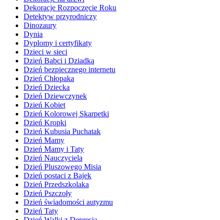
Dekoracje Rozpoczęcie Roku
Detektyw przyrodniczy
Dinozaury
Dynia
Dyplomy i certyfikaty
Dzieci w sieci
Dzień Babci i Dziadka
Dzień bezpiecznego internetu
Dzień Chłopaka
Dzień Dziecka
Dzień Dziewczynek
Dzień Kobiet
Dzień Kolorowej Skarpetki
Dzień Kropki
Dzień Kubusia Puchatak
Dzień Mamy
Dzień Mamy i Taty
Dzień Nauczyciela
Dzień Pluszowego Misia
Dzień postaci z Bajek
Dzień Przedszkolaka
Dzień Pszczoły
Dzień świadomości autyzmu
Dzień Taty
Dzień Walki z Depresją