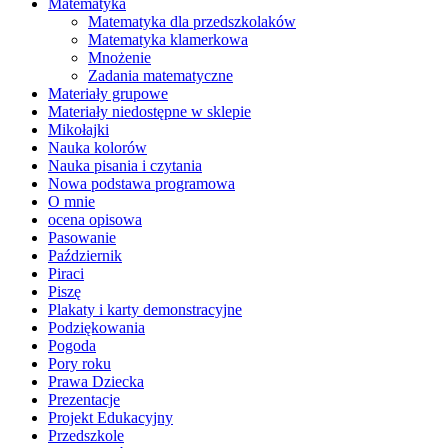
Matematyka
Matematyka dla przedszkolaków
Matematyka klamerkowa
Mnożenie
Zadania matematyczne
Materiały grupowe
Materiały niedostępne w sklepie
Mikołajki
Nauka kolorów
Nauka pisania i czytania
Nowa podstawa programowa
O mnie
ocena opisowa
Pasowanie
Październik
Piraci
Piszę
Plakaty i karty demonstracyjne
Podziękowania
Pogoda
Pory roku
Prawa Dziecka
Prezentacje
Projekt Edukacyjny
Przedszkole