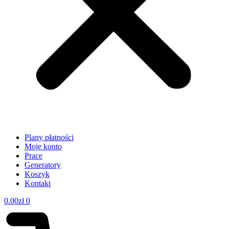
Plany płatności
Moje konto
Prace
Generatory
Koszyk
Kontakt
0.00
zł
0