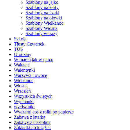
Szablony na jajko
Szablony na karty
Szablony na lizaki
Szablony na ołówki
Szablony Wielkanoc
Szablony Wiosna
Szablony witraży
Szkoła
Tłusty Czwartek
TUS
Urodziny
W marcu jak w garcu
Wakacje
Walentynki
Warzywa i owoce
Wielkanoc
Wiosna
Wrzesień
Wszystkich świętych
Wycinanki
wyciszanki
Wyczaruj coś z rolki po papierze
Zabawa z latarką
Zabawy z ciastoliną
Zakładki do książek