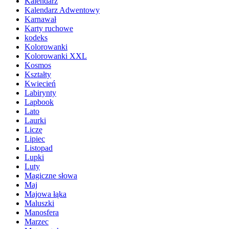
Kalendarz
Kalendarz Adwentowy
Karnawał
Karty ruchowe
kodeks
Kolorowanki
Kolorowanki XXL
Kosmos
Kształty
Kwiecień
Labirynty
Lapbook
Lato
Laurki
Liczę
Lipiec
Listopad
Lupki
Luty
Magiczne słowa
Maj
Majowa łąka
Maluszki
Manosfera
Marzec