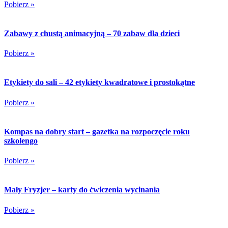
Pobierz »
Zabawy z chustą animacyjną – 70 zabaw dla dzieci
Pobierz »
Etykiety do sali – 42 etykiety kwadratowe i prostokątne
Pobierz »
Kompas na dobry start – gazetka na rozpoczęcie roku
szkolengo
Pobierz »
Mały Fryzjer – karty do ćwiczenia wycinania
Pobierz »