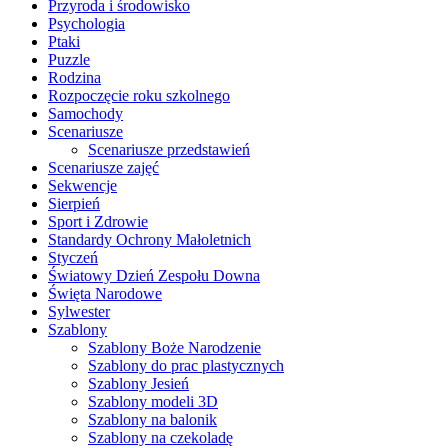
Przyroda i środowisko
Psychologia
Ptaki
Puzzle
Rodzina
Rozpoczęcie roku szkolnego
Samochody
Scenariusze
Scenariusze przedstawień
Scenariusze zajęć
Sekwencje
Sierpień
Sport i Zdrowie
Standardy Ochrony Małoletnich
Styczeń
Światowy Dzień Zespołu Downa
Święta Narodowe
Sylwester
Szablony
Szablony Boże Narodzenie
Szablony do prac plastycznych
Szablony Jesień
Szablony modeli 3D
Szablony na balonik
Szablony na czekoladę